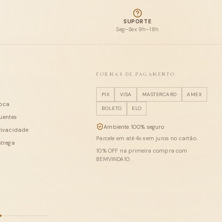
SUPORTE
Seg–Sex 9h–18h
FORMAS DE PAGAMENTO
PIX
VISA
MASTERCARD
AMEX
roca
BOLETO
ELO
uentes
Ambiente 100% seguro
privacidade
Parcele em até
4
x sem juros no cartão.
ntrega
10
% OFF na primeira compra com
BEMVINDA10
.
✦