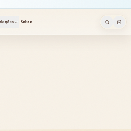
oleções
Sobre
arela
is
nais