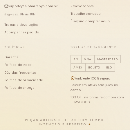
suporte@alpharrabyo.com.br
Revendedores
Trabalhe conosco
Seg–Sex, 9h às 18h
É seguro comprar aqui?
Trocas e devoluções
Acompanhar pedido
POLÍTICAS
FORMAS DE PAGAMENTO
Garantia
PIX
VISA
MASTERCARD
Política de troca
AMEX
BOLETO
ELO
Dúvidas frequentes
Ambiente 100% seguro
Política de privacidade
Parcele em até
4
x sem juros no
Política de entrega
cartão.
10
% OFF na primeira compra com
BEMVINDA10
.
PEÇAS AUTORAIS FEITAS COM TEMPO,
INTENÇÃO E RESPEITO
✦