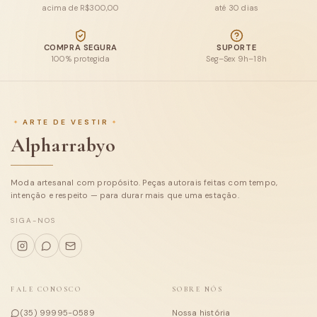
acima de R$300,00
até 30 dias
Blusas
COMPRA SEGURA
SUPORTE
100% protegida
Seg–Sex 9h–18h
Calças e Shorts
Macacões e conjuntos
ARTE DE VESTIR
Casacos
Alpharrabyo
Tricot
Moda artesanal com propósito. Peças autorais feitas com tempo,
Coleções
intenção e respeito — para durar mais que uma estação.
Sobre
SIGA-NOS
FALE CONOSCO
SOBRE NÓS
(35) 99995-0589
Nossa história