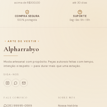
acima de R$300,00
até 30 dias
Blusas
COMPRA SEGURA
SUPORTE
100% protegida
Seg–Sex 9h–18h
Calças e Shorts
Macacões e conjuntos
ARTE DE VESTIR
Casacos
Alpharrabyo
Tricot
Moda artesanal com propósito. Peças autorais feitas com tempo,
Coleções
intenção e respeito — para durar mais que uma estação.
Sobre
SIGA-NOS
FALE CONOSCO
SOBRE NÓS
(35) 99995-0589
Nossa história