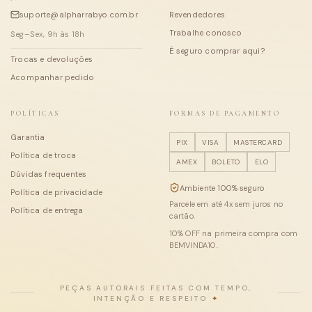
suporte@alpharrabyo.com.br
Revendedores
Trabalhe conosco
Seg–Sex, 9h às 18h
É seguro comprar aqui?
Trocas e devoluções
Acompanhar pedido
POLÍTICAS
FORMAS DE PAGAMENTO
Garantia
PIX
VISA
MASTERCARD
Política de troca
AMEX
BOLETO
ELO
Dúvidas frequentes
Ambiente 100% seguro
Política de privacidade
Parcele em até
4
x sem juros no
Política de entrega
cartão.
10
% OFF na primeira compra com
BEMVINDA10
.
PEÇAS AUTORAIS FEITAS COM TEMPO,
INTENÇÃO E RESPEITO
✦