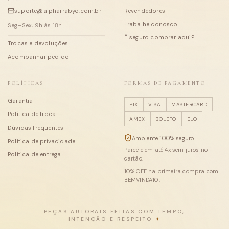
suporte@alpharrabyo.com.br
Revendedores
Trabalhe conosco
Seg–Sex, 9h às 18h
É seguro comprar aqui?
Trocas e devoluções
Acompanhar pedido
POLÍTICAS
FORMAS DE PAGAMENTO
Garantia
PIX
VISA
MASTERCARD
Política de troca
AMEX
BOLETO
ELO
Dúvidas frequentes
Ambiente 100% seguro
Política de privacidade
Parcele em até
4
x sem juros no
Política de entrega
cartão.
10
% OFF na primeira compra com
BEMVINDA10
.
PEÇAS AUTORAIS FEITAS COM TEMPO,
INTENÇÃO E RESPEITO
✦