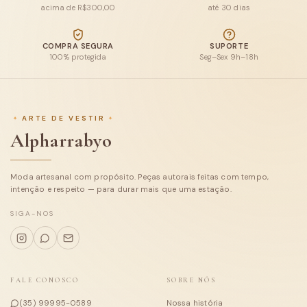
acima de R$300,00
até 30 dias
Blusas
COMPRA SEGURA
SUPORTE
100% protegida
Seg–Sex 9h–18h
Calças e Shorts
Macacões e conjuntos
ARTE DE VESTIR
Casacos
Alpharrabyo
Tricot
Moda artesanal com propósito. Peças autorais feitas com tempo,
Coleções
intenção e respeito — para durar mais que uma estação.
Sobre
SIGA-NOS
FALE CONOSCO
SOBRE NÓS
(35) 99995-0589
Nossa história