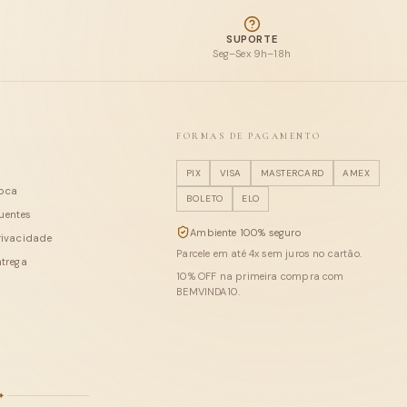
SUPORTE
Seg–Sex 9h–18h
FORMAS DE PAGAMENTO
PIX
VISA
MASTERCARD
AMEX
roca
BOLETO
ELO
uentes
Ambiente 100% seguro
privacidade
Parcele em até
4
x sem juros no cartão.
ntrega
10
% OFF na primeira compra com
BEMVINDA10
.
✦