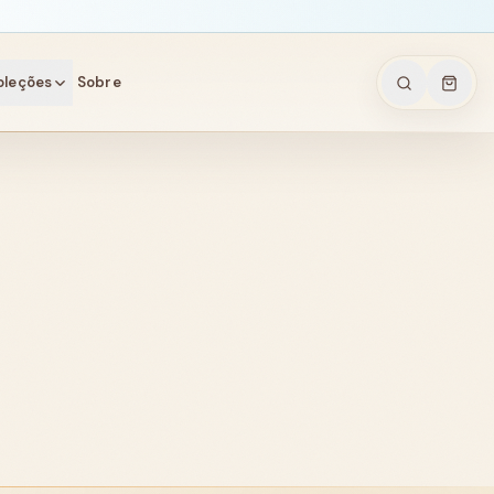
oleções
Sobre
arela
is
nais