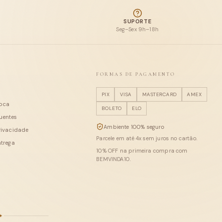
SUPORTE
Seg–Sex 9h–18h
FORMAS DE PAGAMENTO
PIX
VISA
MASTERCARD
AMEX
roca
BOLETO
ELO
uentes
Ambiente 100% seguro
privacidade
Parcele em até
4
x sem juros no cartão.
ntrega
10
% OFF na primeira compra com
BEMVINDA10
.
✦