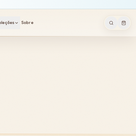
oleções
Sobre
arela
is
nais