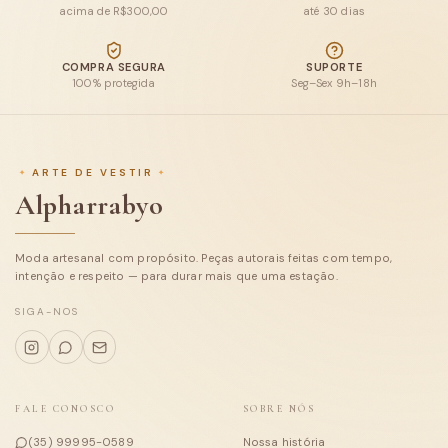
acima de R$300,00
até 30 dias
Blusas
COMPRA SEGURA
SUPORTE
100% protegida
Seg–Sex 9h–18h
Calças e Shorts
Macacões e conjuntos
ARTE DE VESTIR
Casacos
Alpharrabyo
Tricot
Moda artesanal com propósito. Peças autorais feitas com tempo,
Coleções
intenção e respeito — para durar mais que uma estação.
Sobre
SIGA-NOS
FALE CONOSCO
SOBRE NÓS
(35) 99995-0589
Nossa história