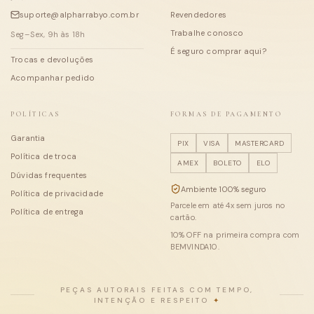
suporte@alpharrabyo.com.br
Revendedores
Trabalhe conosco
Seg–Sex, 9h às 18h
É seguro comprar aqui?
Trocas e devoluções
Acompanhar pedido
POLÍTICAS
FORMAS DE PAGAMENTO
Garantia
PIX
VISA
MASTERCARD
Política de troca
AMEX
BOLETO
ELO
Dúvidas frequentes
Ambiente 100% seguro
Política de privacidade
Parcele em até
4
x sem juros no
Política de entrega
cartão.
10
% OFF na primeira compra com
BEMVINDA10
.
PEÇAS AUTORAIS FEITAS COM TEMPO,
INTENÇÃO E RESPEITO
✦