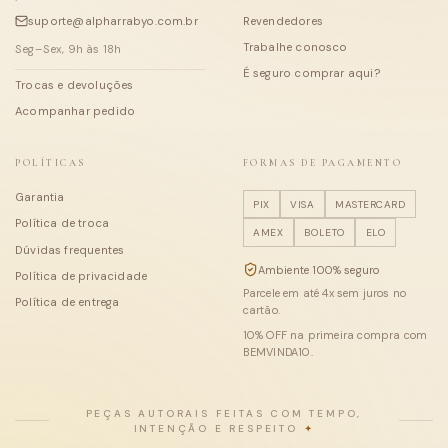
suporte@alpharrabyo.com.br
Revendedores
Trabalhe conosco
Seg–Sex, 9h às 18h
É seguro comprar aqui?
Trocas e devoluções
Acompanhar pedido
POLÍTICAS
FORMAS DE PAGAMENTO
Garantia
PIX
VISA
MASTERCARD
Política de troca
AMEX
BOLETO
ELO
Dúvidas frequentes
Ambiente 100% seguro
Política de privacidade
Parcele em até
4
x sem juros no
Política de entrega
cartão.
10
% OFF na primeira compra com
BEMVINDA10
.
PEÇAS AUTORAIS FEITAS COM TEMPO,
INTENÇÃO E RESPEITO
✦