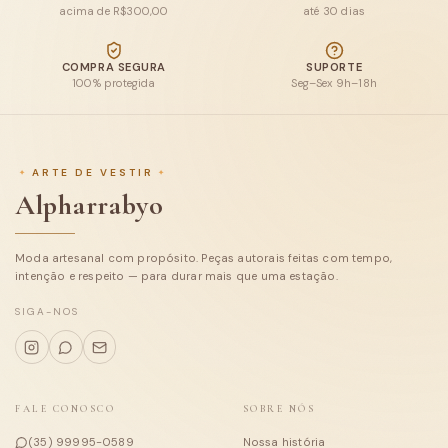
acima de R$300,00
até 30 dias
Blusas
COMPRA SEGURA
SUPORTE
100% protegida
Seg–Sex 9h–18h
Calças e Shorts
Macacões e conjuntos
ARTE DE VESTIR
Casacos
Alpharrabyo
Tricot
Moda artesanal com propósito. Peças autorais feitas com tempo,
Coleções
intenção e respeito — para durar mais que uma estação.
Sobre
SIGA-NOS
FALE CONOSCO
SOBRE NÓS
(35) 99995-0589
Nossa história