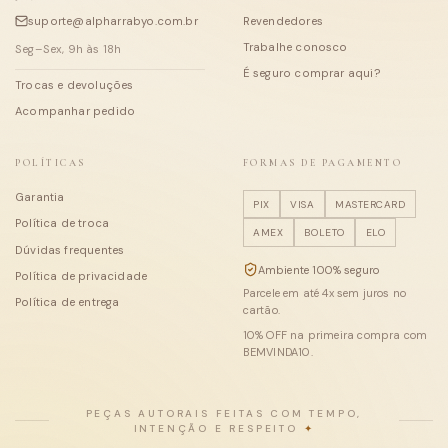
suporte@alpharrabyo.com.br
Revendedores
Trabalhe conosco
Seg–Sex, 9h às 18h
É seguro comprar aqui?
Trocas e devoluções
Acompanhar pedido
POLÍTICAS
FORMAS DE PAGAMENTO
Garantia
PIX
VISA
MASTERCARD
Política de troca
AMEX
BOLETO
ELO
Dúvidas frequentes
Ambiente 100% seguro
Política de privacidade
Parcele em até
4
x sem juros no
Política de entrega
cartão.
10
% OFF na primeira compra com
BEMVINDA10
.
PEÇAS AUTORAIS FEITAS COM TEMPO,
INTENÇÃO E RESPEITO
✦