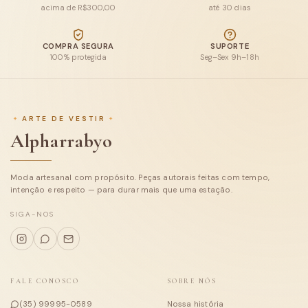
acima de R$300,00
até 30 dias
Blusas
COMPRA SEGURA
SUPORTE
100% protegida
Seg–Sex 9h–18h
Calças e Shorts
Macacões e conjuntos
ARTE DE VESTIR
Casacos
Alpharrabyo
Tricot
Moda artesanal com propósito. Peças autorais feitas com tempo,
Coleções
intenção e respeito — para durar mais que uma estação.
Sobre
SIGA-NOS
FALE CONOSCO
SOBRE NÓS
(35) 99995-0589
Nossa história